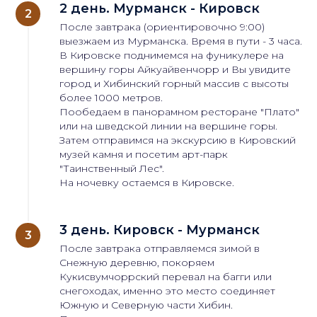
2 день. Мурманск - Кировск
После завтрака (ориентировочно 9:00)
выезжаем из Мурманска. Время в пути - 3 часа.
В Кировске поднимемся на фуникулере на
вершину горы Айкуайвенчорр и Вы увидите
город и Хибинский горный массив с высоты
более 1000 метров.
Пообедаем в панорамном ресторане "Плато"
или на шведской линии на вершине горы.
Затем отправимся на экскурсию в Кировский
музей камня и посетим арт-парк
"Таинственный Лес".
На ночевку остаемся в Кировске.
3 день. Кировск - Мурманск
После завтрака отправляемся зимой в
Снежную деревню, покоряем
Кукисвумчоррский перевал на багги или
снегоходах, именно это место соединяет
Южную и Северную части Хибин.