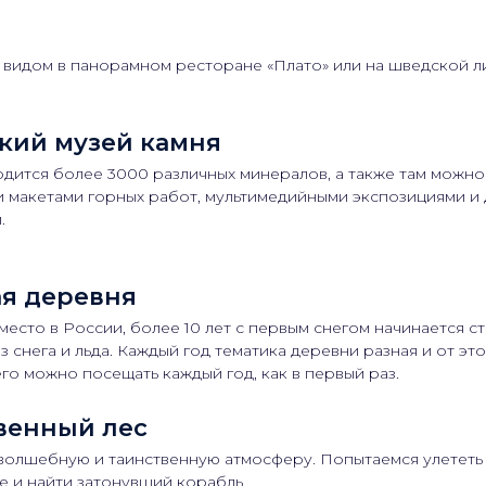
видом в панорамном ресторане «Плато» или на шведской л
кий музей камня
одится более 3000 различных минералов, а также там можно
макетами горных работ, мультимедийными экспозициями и 
.
я деревня
место в России, более 10 лет с первым снегом начинается с
з снега и льда. Каждый год тематика деревни разная и от эт
его можно посещать каждый год, как в первый раз.
венный лес
волшебную и таинственную атмосферу. Попытаемся улететь 
ье и найти затонувший корабль.