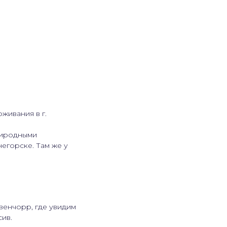
живания в г.
природными
негорске. Там же у
венчорр, где увидим
сив.