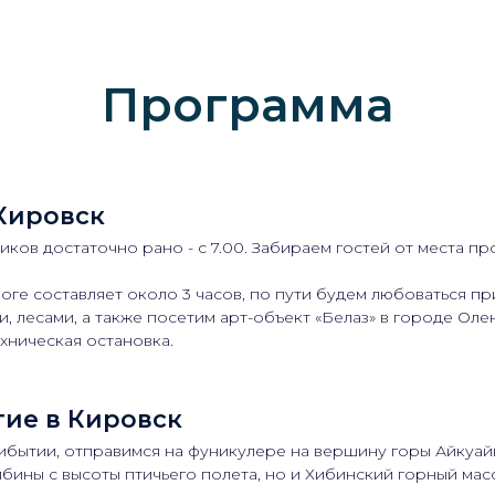
Программа
 Кировск
иков достаточно рано - с 7.00. Забираем гостей от места про
оге составляет около 3 часов, по пути будем любоваться 
, лесами, а также посетим арт-объект «Белаз» в городе Оле
ехническая остановка.
ие в Кировск
ибытии, отправимся на фуникулере на вершину горы Айкуай
ибины с высоты птичьего полета, но и Хибинский горный мас