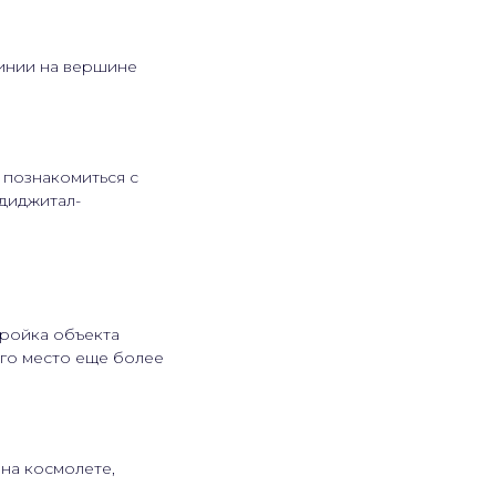
инии на вершине
 познакомиться с
диджитал-
тройка объекта
ого место еще более
на космолете,