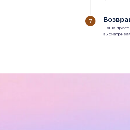
Возвра
Наша програ
высматривая