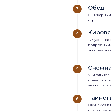
Обед
С шикарным 
горы.
Кировс
В музее нах
подробными 
экспонатами
Снежна
Уникальное 
полностью и
уникально- 
Таинст
Окунемся в 
сделать зел