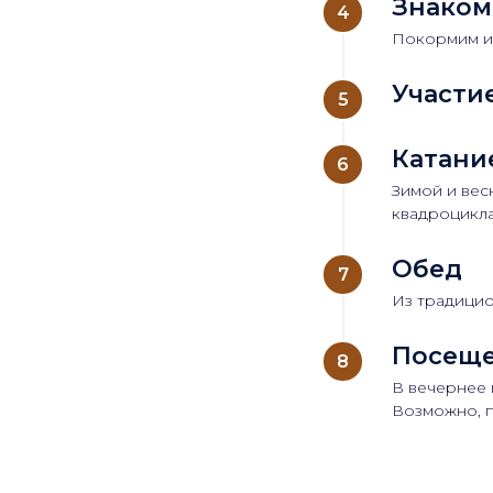
Знаком
Покормим и 
Участие
Катани
Зимой и вес
квадроцикла
Обед
Из традицио
Посеще
В вечернее 
Возможно, п