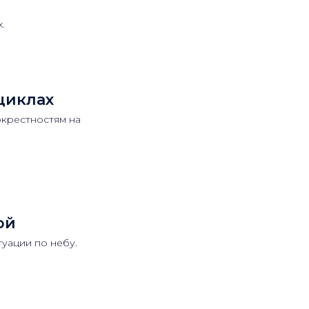
.
циклах
окрестностям на
ой
туации по небу.