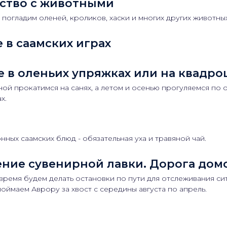
ство с животными
погладим оленей, кроликов, хаски и многих других животных
 в саамских играх
е в оленьих упряжках или на квадро
ной прокатимся на санях, а летом и осенью прогуляемся по 
х.
нных саамских блюд - обязательная уха и травяной чай.
ние сувенирной лавки. Дорога дом
время будем делать остановки по пути для отслеживания си
оймаем Аврору за хвост с середины августа по апрель.