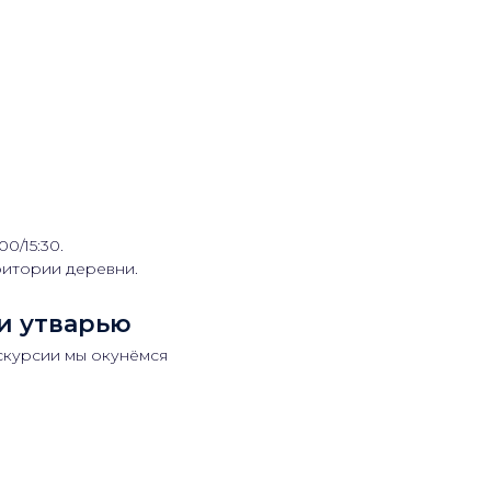
0/15:30.
ритории деревни.
и утварью
скурсии мы окунёмся